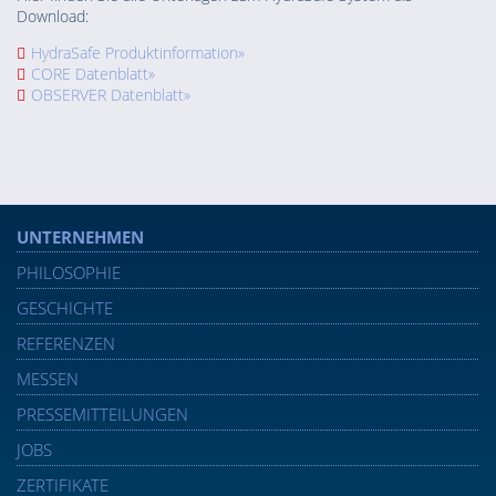
Download:
HydraSafe Produktinformation»
CORE Datenblatt»
OBSERVER Datenblatt»
UNTERNEHMEN
PHILOSOPHIE
GESCHICHTE
REFERENZEN
MESSEN
PRESSEMITTEILUNGEN
JOBS
ZERTIFIKATE