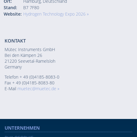
Ort:
Hamburg, Deutschland
Stand:
B7 7F80
Website:
Hydrogen Technology Expo 2026 »
KONTAKT
Mütec Instruments GmbH
Bei den Kämpen 26
21220 Seevetal-Ramelsloh
Germany
Telefon + 49 (0)4185-8083-0
Fax + 49 (0)4185-8083-80
E-Mail
muetec@muetec.de »
UNTERNEHMEN